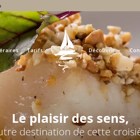
m
néraires
Tarifs
Découvrir
Con
Le plaisir des sens,
autre destination de cette croisi