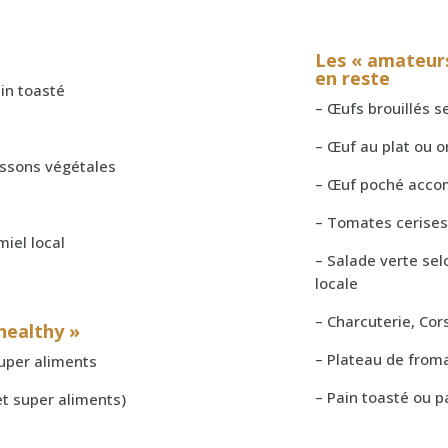
Les « amateurs
en reste
ain toasté
– Œufs brouillés s
– Œuf au plat ou o
oissons végétales
– Œuf poché acc
– Tomates cerises 
miel local
– Salade verte sel
locale
– Charcuterie, Co
healthy »
– Plateau de froma
super aliments
– Pain toasté ou pa
et super aliments)