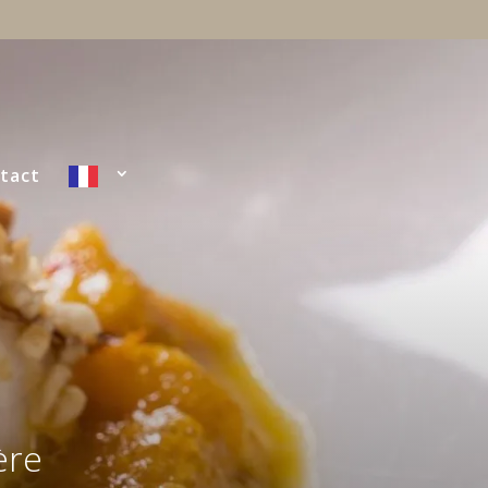
tact
ère