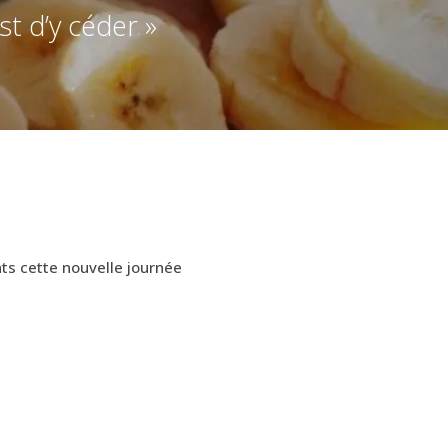
st d’y céder »
nts cette nouvelle journée