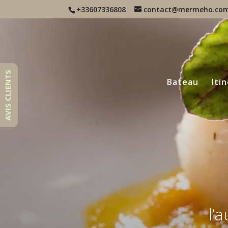
+33607336808
contact@mermeho.co
AVIS CLIENTS
Bateau
Iti
l’